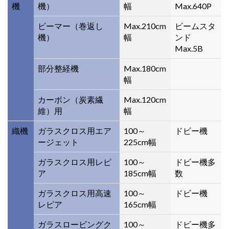
機
機）
幅
Max.640P
ビーマー（巻返し
Max.210cm
ビームスタ
機）
幅
ンド
Max.5B
部分整経機
Max.180cm
幅
カーボン（炭素繊
Max.120cm
維）用
幅
織機
ガラスクロス用エア
100～
ドビー機
ージェット
225cm幅
ガラスクロス用レピ
100～
ドビー機多
ア
185cm幅
数
ガラスクロス用高速
100～
ドビー機
レピア
165cm幅
ガラスロービングク
100～
ドビー機多