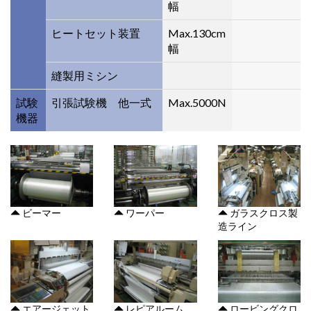
幅
ヒートセット装置
Max.130cm
幅
縫製用ミシン
試験
引張試験機 他一式
Max.5000N
機器
ビーマー
ワーパー
ガラスクロス製
造ライン
エアージェット
レピアルーム
ロービングクロ